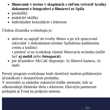
filmovanie v teréne v skupinách s cieľom vytvoriť krátky
dokument o fotografovi a filmárovi zo Spiša
prednášky
praktické ukážky
individuálne konzultácie s lektorom
Úlohou účastníka workshopu je:
aktívne sa zapojiť do tvorby filmov a po ich spracovaní
odovzdať v dohodnutom termíne Spišskému kultúrnemu
centru a knižnici
• priniesť si na workshop vlastnú filmovaciu techniku (môže
byť
aj mobil
alebo
fotoaparát
)
pre účastníkov SKCaK disponuje: 3x filmová kamera, 3x
statív
Presný program workshopu bude doručený mailom prihláseným
účastníkom v dostatočnom predstihu.
V novembri sa následne uskutoční ďalšie stretnutie, kde sa
odkonzultujú filmárske diela s lektorom. Hlavným partnerom
podujatia je Fond na podporu umenia.