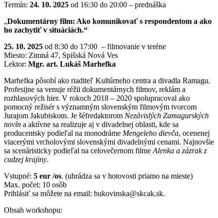
Termín:
24. 10. 2025
od 16:30 do 20:00 – prednáška
„
Dokumentárny film: Ako komunikovať s respondentom a ako
ho zachytiť v situáciách.“
25. 10. 2025
od 8:30 do 17:00 – filmovanie v teréne
Miesto: Zimná 47, Spišská Nová Ves
Lektor:
Mgr. art. Lukáš Marhefka
Marhefka pôsobí ako riaditeľ Kultúrneho centra a divadla Ramagu.
Profesijne sa venuje réžii dokumentárnych filmov, reklám a
rozhlasových hier. V rokoch 2018 – 2020 spolupracoval ako
pomocný režisér s významným slovenským filmovým tvorcom
Jurajom Jakubiskom. Je šéfredaktorom
Nezávislých Zamagurských
novín
a aktívne sa realizuje aj v divadelnej oblasti, kde sa
producentsky podieľal na monodráme
Mengeleho dievča
, ocenenej
viacerými vrcholovými slovenskými divadelnými cenami. Najnovšie
sa scenáristicky podieľal na celovečernom filme
Alenka a zázrak z
cudzej krajiny
.
Vstupné:
5 eur /os
. (uhrádza sa v hotovosti priamo na mieste)
Max. počet: 10 osôb
Prihlásiť sa môžete na email: bukovinska@skcak.sk.
Obsah workshopu: