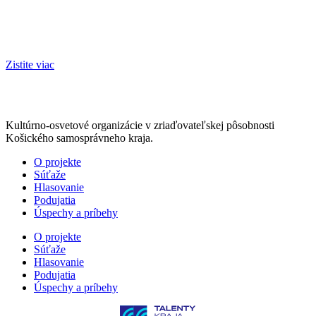
Zistite viac
Kultúrno-osvetové organizácie v zriaďovateľskej pôsobnosti
Košického samosprávneho kraja.
O projekte
Súťaže
Hlasovanie
Podujatia
Úspechy a príbehy
O projekte
Súťaže
Hlasovanie
Podujatia
Úspechy a príbehy