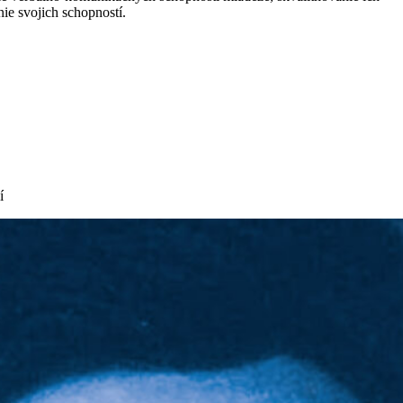
ie svojich schopností.
í