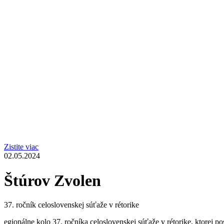
Zistite viac
02.05.2024
Štúrov Zvolen
37. ročník celoslovenskej súťaže v rétorike
egionálne kolo 37. ročníka celoslovenskej súťaže v rétorike, ktorej