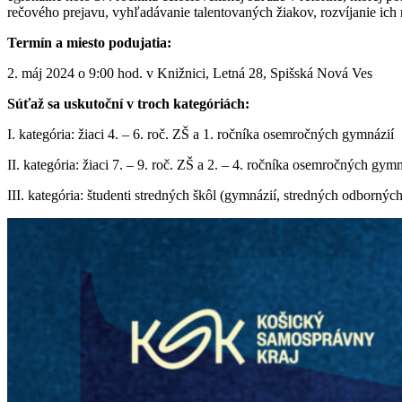
rečového prejavu, vyhľadávanie talentovaných žiakov, rozvíjanie ich
Termín a miesto podujatia:
2. máj 2024 o 9:00 hod. v Knižnici, Letná 28, Spišská Nová Ves
Súťaž sa uskutoční v troch kategóriách:
I. kategória: žiaci 4. – 6. roč. ZŠ a 1. ročníka osemročných gymnázií
II. kategória: žiaci 7. – 9. roč. ZŠ a 2. – 4. ročníka osemročných gymn
III. kategória: študenti stredných škôl (gymnázií, stredných odborný