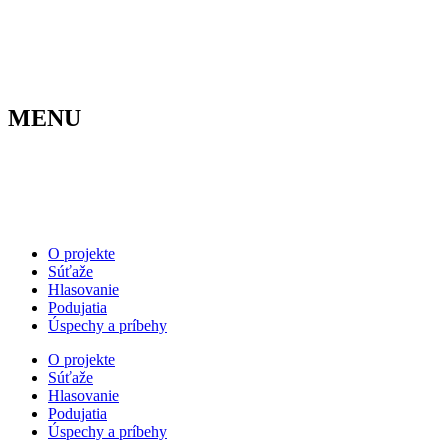
Preskočiť
na
obsah
MENU
O projekte
Súťaže
Hlasovanie
Podujatia
Úspechy a príbehy
O projekte
Súťaže
Hlasovanie
Podujatia
Úspechy a príbehy