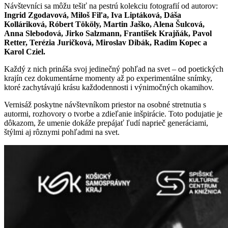
Návštevníci sa môžu tešiť na pestrú kolekciu fotografií od autorov:
Ingrid Zgodavová, Miloš Fiľa, Iva Liptáková, Dáša
Kolláriková, Róbert Tököly, Martin Jaško, Alena Šulcová,
Anna Slebodová, Jirko Salzmann, František Krajňák, Pavol
Retter, Terézia Juričková, Miroslav Dibák, Radim Kopec a
Karol Cziel.
Každý z nich prináša svoj jedinečný pohľad na svet – od poetických
krajín cez dokumentárne momenty až po experimentálne snímky,
ktoré zachytávajú krásu každodennosti i výnimočných okamihov.
Vernisáž poskytne návštevníkom priestor na osobné stretnutia s
autormi, rozhovory o tvorbe a zdieľanie inšpirácie. Toto podujatie je
dôkazom, že umenie dokáže prepájať ľudí naprieč generáciami,
štýlmi aj rôznymi pohľadmi na svet.