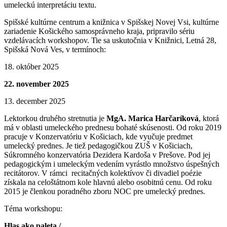
umeleckú interpretáciu textu.
Spišské kultúrne centrum a knižnica v Spišskej Novej Vsi, kultúrne
zariadenie Košického samosprávneho kraja, pripravilo sériu
vzdelávacích workshopov. Tie sa uskutočnia v Knižnici, Letná 28,
Spišská Nová Ves, v termínoch:
18. október 2025
22. november 2025
13. december 2025
Lektorkou druhého stretnutia je
MgA. Marica Harčaríková
, ktorá
má v oblasti umeleckého prednesu bohaté skúsenosti. Od roku 2019
pracuje v Konzervatóriu v Košiciach, kde vyučuje predmet
umelecký prednes. Je tiež pedagogičkou ZUŠ v Košiciach,
Súkromného konzervatória Dezidera Kardoša v Prešove. Pod jej
pedagogickým i umeleckým vedením vyrástlo množstvo úspešných
recitátorov. V rámci recitačných kolektívov či divadiel poézie
získala na celoštátnom kole hlavnú alebo osobitnú cenu. Od roku
2015 je členkou poradného zboru NOC pre umelecký prednes.
Téma workshopu:
Hlas ako paleta /