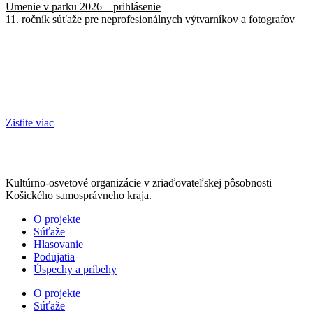
Umenie v parku 2026 – prihlásenie
11. ročník súťaže pre neprofesionálnych výtvarníkov a fotografov
Zistite viac
Kultúrno-osvetové organizácie v zriaďovateľskej pôsobnosti
Košického samosprávneho kraja.
O projekte
Súťaže
Hlasovanie
Podujatia
Úspechy a príbehy
O projekte
Súťaže