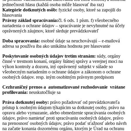
jedinečnosti hlasu (každá osoba môže hlasovať iba raz)
Kategórie dotknutých osôb:
fyzické osoby, ktoré sa zapojili do
hlasovania
Právny základ spracúvania:
čl. 6 ods. 1 písm. f) všeobecného
nariadenia o ochrane údajov – spracúvanie je nevyhnutné na účely
oprávnených záujmov, ktoré sleduje prevádzkovateľ
Doba spracovania:
osobné údaje sa neuchovávajú – e-mailová
adresa sa používa iba ako unikátna hodnota pre hlasovanie
Poskytovanie osobných
údajov tretím stranám:
súdy, orgány
činné v trestnom konaní, orgány štátnej správy a verejnej moci na
výkon kontroly a dozoru, iný oprávnený subjekt v súlade so
všeobecným nariadením o ochrane údajov a zákonom o ochrane
osobných údajov. resp. iným osobitným právnym predpisom
Cezhraničný prenos a
automatizované rozhodovanie
vrátane
profilovania:
neuskutočňuje sa
Práva dotknutej osoby:
právo požadovať od prevádzkovateľa
prístup k osobným údajom týkajúcim sa dotknutej osoby, právo na
opravu alebo vymazanie, alebo obmedzenie spracúvania osobných
údajov, právo namietať proti spracúvaniu osobných údajov, právo
na prenosnosť osobných údajov, právo podať sťažnosť alebo návrh
na začatie konania dozornému orgánu, ktorým je Úrad na ochranu