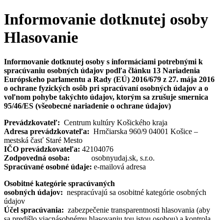
Preskočiť
Informovanie dotknutej osoby
na
obsah
Hlasovanie
Informovanie
dotknutej osoby s informáciami potrebnými k
spracúvaniu osobných údajov podľa článku 13 Nariadenia
Európskeho parlamentu a Rady (EÚ) 2016/679 z 27. mája 2016
o ochrane fyzických osôb pri spracúvaní osobných údajov a o
voľnom pohybe takýchto údajov, ktorým sa zrušuje smernica
95/46/ES (všeobecné nariadenie o ochrane údajov)
Prevádzkovateľ:
Centrum kultúry Košického kraja
Adresa prevádzkovateľa:
Hrnčiarska 960/9 04001 Košice –
mestská časť Staré Mesto
IČO prevádzkovateľa:
42104076
Zodpovedná osoba:
osobnyudaj.sk, s.r.o.
Spracúvané osobné údaje:
e-mailová adresa
Osobitné kategórie spracúvaných
osobných údajov:
nespracúvajú sa osobitné kategórie osobných
údajov
Účel spracúvania:
zabezpečenie transparentnosti hlasovania (aby
sa predišlo viacnásobnému hlasovaniu tou istou osobou) a kontrola